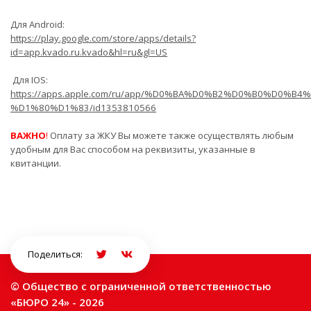
Для Android:
https://play.google.com/store/apps/details?
id=app.kvado.ru.kvado&hl=ru&gl=US
Для IOS:
https://apps.apple.com/ru/app/%D0%BA%D0%B2%D0%B0%D0%B4
%D1%80%D1%83/id1353810566
ВАЖНО
!
Оплату за ЖКУ Вы можете также осуществлять любым
удобным для Вас способом на реквизиты, указанные в
квитанции.
Поделиться:
© Общество с ограниченной ответственностью
«БЮРО 24» - 2026